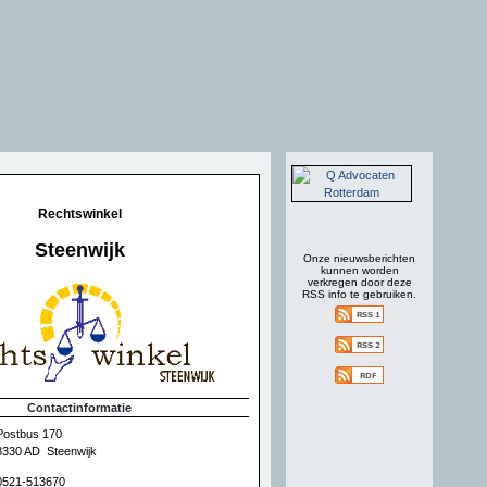
Rechtswinkel
Steenwijk
Onze nieuwsberichten
kunnen worden
verkregen door deze
RSS info te gebruiken.
Contactinformatie
Postbus 170
8330 AD Steenwijk
0521-513670