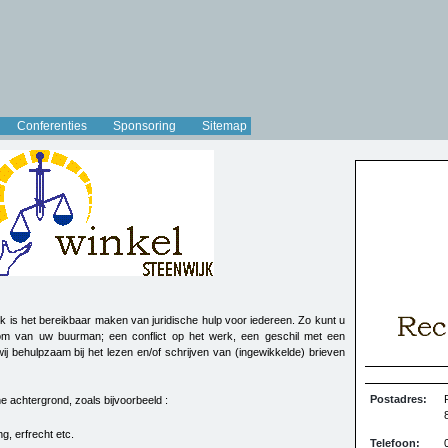
Conferenties
Sponsoring
Sitemap
k is het bereikbaar maken van juridische hulp voor iedereen. Zo kunt u
boom van uw buurman; een conflict op het werk, een geschil met een
ij behulpzaam bij het lezen en/of schrijven van (ingewikkelde) brieven
Postadres:
he achtergrond, zoals bijvoorbeeld :
g, erfrecht etc.
Telefoon: