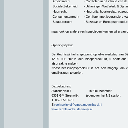
Arbeidsrecht
- Conflicten m.b.t inhoud van d
Sociale Zekerheid
- Uitkeringen Wet Werk & Bijs
Huurrecht
- Huurprijs, huurtoeslag, opzeg
Consumentenrecht
- Conflicten met leveranciers v
Bestuursrecht
- Bezwaar en Beroepsprocedure
maar ook op andere rechtsgebieden kunnen wij u van di
Openingstijden:
De Rechtswinkel is geopend op elke werkdag van 09
12.00 uur. Het is een inloopspreekuur, u hoeft dus
afspraak te maken.
Naast het inloopspreekuur is het ook mogelijk om v
email vragen te stellen.
Bezoekadres:
Stationsplein 1 in "De Meenthe"
8331 GM Steenwijk. tegenover het NS station.
T 0521-513670
E
rechtswinkel@timpaanoverijssel.nl
www.rechtswinkelsteenwijk.nl