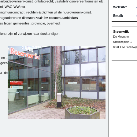
e arbeidsovereenkomst; ontslagrecht; vaststellingsovereenkomsten etc.
tand, WAO,WW etc.
Website:
ging huurcontract, rechten & plichten uit de huurovereenkomst.
Email:
an goederen en diensten zoals bv telecom aanbieders.
s tegen gemeentes, provincie, overheid.
Steenwijk
enst zijn of verwijzen naar deskundigen.
De Meenthe
Stationsplein 1
8331 GM Steenwij
.00 -
 geen
ia de