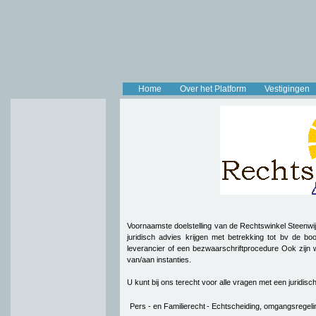
Home
Over het Platform
Vestigingen
Voornaamste doelstelling van de Rechtswinkel Steenwij
juridisch advies krijgen met betrekking tot bv de 
leverancier of een bezwaarschriftprocedure Ook zijn w
van/aan instanties.
U kunt bij ons terecht voor alle vragen met een juridisc
Pers - en Familierecht
- Echtscheiding, omgangsregelin