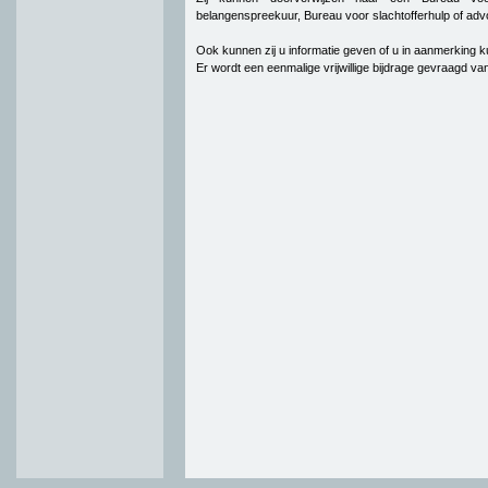
belangenspreekuur, Bureau voor slachtofferhulp of adv
Ook kunnen zij u informatie geven of u in aanmerking 
Er wordt een eenmalige vrijwillige bijdrage gevraagd van