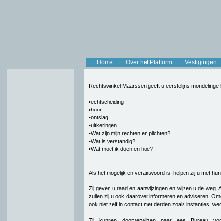
Home
Over het Platform
Vestigingen
Rechtswinkel Maarssen geeft u eerstelijns mondelinge hu
•echtscheiding
•huur
•ontslag
•uitkeringen
•Wat zijn mijn rechten en plichten?
•Wat is verstandig?
•Wat moet ik doen en hoe?
Als het mogelijk en verantwoord is, helpen zij u met hu
Zij geven u raad en aanwijzingen en wijzen u de weg. A
zullen zij u ook daarover informeren en adviseren. Omda
ook niet zelf in contact met derden zoals instanties, wed
Zij kunnen doorverwijzen naar een Bureau vo