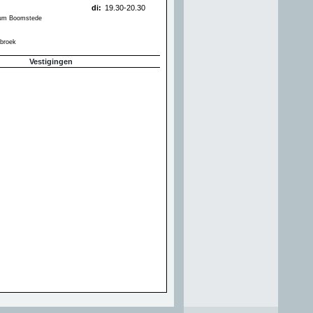
di:
19.30-20.30
rum Boomstede
broek
Vestigingen