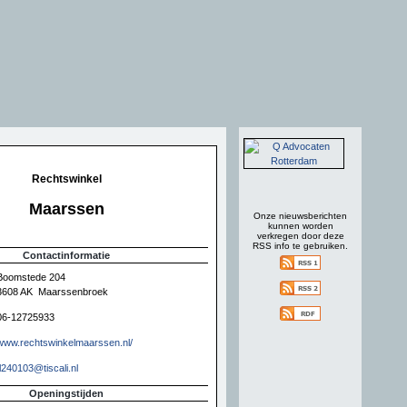
Rechtswinkel
Maarssen
Onze nieuwsberichten
kunnen worden
verkregen door deze
RSS info te gebruiken.
Contactinformatie
Boomstede 204
3608 AK Maarssenbroek
06-12725933
www.rechtswinkelmaarssen.nl/
tl240103@tiscali.nl
Openingstijden