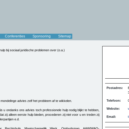
Conferenties
Sponsoring
Sitemap
lp bij sociaal juridische problemen over (o.a.)
Postadres:
Telefoon:
n mondelinge advies zelf het probleem af te wikkelen.
Website:
ls u ondanks ons advies toch professionele hulp nodig blijkt te hebben,
t zij alleen eerste hulp bieden, procederen zij niet voor u en treden zij
Email:
erpartijen e.d.
or Rechtshulp, Maatschappelijk Werk, Ombudsman, AAW/WAO-