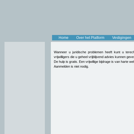
Home
Over het Platform
Vestigingen
Wanneer u juridische problemen heeft kunt u terec
vrijwilligers die u geheel vrijblijvend advies kunnen g
De hulp is gratis. Een vrijwillige bijdrage is van harte w
Aanmelden is niet nodig.