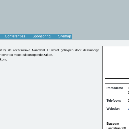
Conferenties
Sponsoring
Sitemap
ht bij de rechtswinke Naardenl. U wordt geholpen door deskundige
even over de meest uiteenlopende zaken.
elkom.
Postadres:
Telefoon:
Website:
Bussum
Landstraat 80