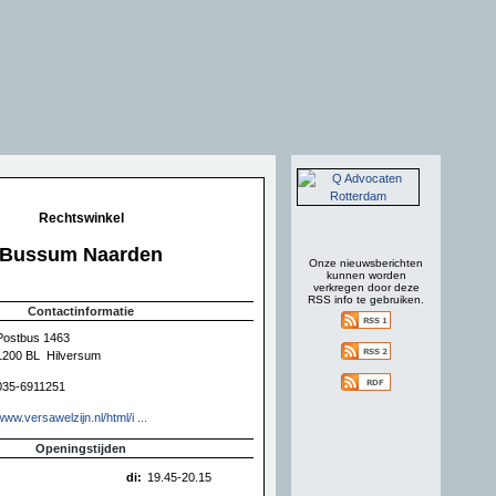
Rechtswinkel
Bussum Naarden
Onze nieuwsberichten
kunnen worden
verkregen door deze
RSS info te gebruiken.
Contactinformatie
Postbus 1463
1200 BL Hilversum
035-6911251
www.versawelzijn.nl/html/i ...
Openingstijden
di:
19.45-20.15