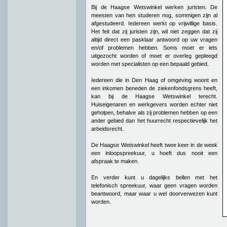
Bij de Haagse Wetswinkel werken juristen. De
meesten van hen studeren nog, sommigen zijn al
afgestudeerd. Iedereen werkt op vrijwillige basis.
Het feit dat zij juristen zijn, wil niet zeggen dat zij
altijd direct een pasklaar antwoord op uw vragen
en/of problemen hebben. Soms moet er iets
uitgezocht worden of moet er overleg gepleegd
worden met specialisten op een bepaald gebied.
Iedereen die in Den Haag of omgeving woont en
een inkomen beneden de ziekenfondsgrens heeft,
kan bij de Haagse Wetswinkel terecht.
Huiseigenaren en werkgevers worden echter niet
geholpen, behalve als zij problemen hebben op een
ander gebied dan het huurrecht respectievelijk het
arbeidsrecht.
De Haagse Wetswinkel heeft twee keer in de week
een inloopspreekuur, u hoeft dus nooit een
afspraak te maken.
En verder kunt u dagelijks bellen met het
telefonisch spreekuur, waar geen vragen worden
beantwoord, maar waar u wel doorverwezen kunt
worden.