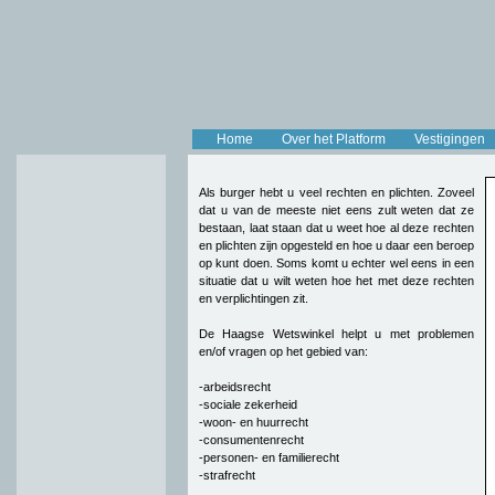
Home
Over het Platform
Vestigingen
Als burger hebt u veel rechten en plichten. Zoveel
dat u van de meeste niet eens zult weten dat ze
bestaan, laat staan dat u weet hoe al deze rechten
en plichten zijn opgesteld en hoe u daar een beroep
op kunt doen. Soms komt u echter wel eens in een
situatie dat u wilt weten hoe het met deze rechten
en verplichtingen zit.
De Haagse Wetswinkel helpt u met problemen
en/of vragen op het gebied van:
-arbeidsrecht
-sociale zekerheid
-woon- en huurrecht
-consumentenrecht
-personen- en familierecht
-strafrecht